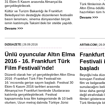
31 Ekim-5 Kasım arasında Almanya'da
Türk filmlerinin
gerçekleştirilecek.
Altın Elma ödüllü
Kültür ve Turizm Bakanlığı ile Frankfurt
hazırlıkları tüm 
Belediyesi'nin desteğiyle düzenlenen festivalin
Devamı >>>
basın lansmanı, sinema dünyasından birçok
ismin katılımıyla Taksim'deki bir otelde yapıldı.
Devamı >>>
DIZIGAZETE
| 26.09.2016
ARTI49.COM
| 26.
- - - - - - - - - - - - - - - - - - - - - - - - - - - - - - - - - - -
- - - - - - - - - - - - - - - 
Ünlü oyuncular Altın Elma
Frankfurt
2016 - 16. Frankfurt Türk
Festivali 
Film Festivali'nde!
başladı
Düzenli olarak her yıl gerçekleştirilen Altın Elma
Beyoğlu'nda düze
2016 -Frankfurt Türk Film Festivali’nin
konuşan Festival
16.’ıncısında geriye sayım başladı. Festival 30
film ve belgeselle
Ekim-5 Kasım 2016 tarihleri arasında
sunulacağını bel
Almanya’nın Frankfurt kentinde Uluslararası
biraz daha genişl
katılımla gerçekleştirilecek. Festival
değil etrafındaki 
kapsamında kısa film kategorisinde ilk 10 belli
filmleri göstere
olurken, Uzun metraj dalında Türkiye Jürisi
Türk filmleriyle k