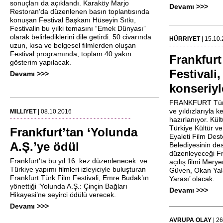
sonuçları da açıklandı. Karaköy Marjo
Devamı >>>
Restoran'da düzenlenen basın toplantısında
konuşan Festival Başkanı Hüseyin Sıtkı,
Festivalin bu yılki temasını “Emek Dünyası”
olarak belirlediklerini dile getirdi. 50 civarında
HÜRRIYET
| 15.10
uzun, kısa ve belgesel filmlerden oluşan
- - - - - - - - - - - - - - - 
Festival programında, toplam 40 yakın
Frankfurt
gösterim yapılacak.
Festivali
Devamı >>>
konseriyl
FRANKFURT Türk 
ve yıldızlarıyla 
MILLIYET
| 08.10.2016
- - - - - - - - - - - - - - - - - - - - - - - - - - - - - - - - - - -
hazırlanıyor. Kül
Türkiye Kültür v
Frankfurt’tan ‘Yolunda
Eyaleti Film Des
A.Ş.’ye ödül
Belediyesinin des
düzenleyeceği Fra
Frankfurt’ta bu yıl 16. kez düzenlenecek ve
açılış filmi Mery
Türkiye yapımı filmleri izleyiciyle buluşturan
Güven, Okan Yala
Frankfurt Türk Film Festivali, Emre Budak’ın
Yarası’ olacak.
yönettiği ‘Yolunda A.Ş.: Çinçin Bağları
Devamı >>>
Hikayesi’ne seyirci ödülü verecek.
Devamı >>>
AVRUPA OLAY
| 2