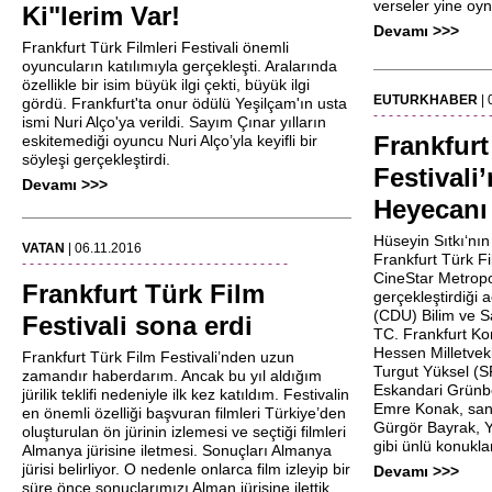
verseler yine oy
Ki"lerim Var!
Devamı >>>
Frankfurt Türk Filmleri Festivali önemli
oyuncuların katılımıyla gerçekleşti. Aralarında
özellikle bir isim büyük ilgi çekti, büyük ilgi
EUTURKHABER
|
gördü. Frankfurt'ta onur ödülü Yeşilçam'ın usta
- - - - - - - - - - - - - - - 
ismi Nuri Alço'ya verildi. Sayım Çınar yılların
Frankfurt
eskitemediği oyuncu Nuri Alço’yla keyifli bir
söyleşi gerçekleştirdi.
Festivali’
Devamı >>>
Heyecanı
Hüseyin Sıtkı‘nın
VATAN
| 06.11.2016
Frankfurt Türk Fi
- - - - - - - - - - - - - - - - - - - - - - - - - - - - - - - - - - -
CineStar Metrop
Frankfurt Türk Film
gerçekleştirdiği 
(CDU) Bilim ve S
Festivali sona erdi
TC. Frankfurt K
Hessen Milletveki
Frankfurt Türk Film Festivali’nden uzun
Turgut Yüksel (S
zamandır haberdarım. Ancak bu yıl aldığım
Eskandari Grünb
jürilik teklifi nedeniyle ilk kez katıldım. Festivalin
Emre Konak, san
en önemli özelliği başvuran filmleri Türkiye’den
Gürgör Bayrak, Ye
oluşturulan ön jürinin izlemesi ve seçtiği filmleri
gibi ünlü konuklar
Almanya jürisine iletmesi. Sonuçları Almanya
jürisi belirliyor. O nedenle onlarca film izleyip bir
Devamı >>>
süre önce sonuçlarımızı Alman jürisine ilettik.