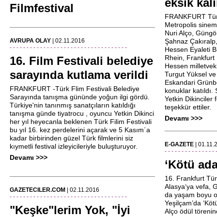
eksik kalı
Filmfestival
FRANKFURT Türk 
Metropolis sinema
Nuri Alço, Güngör
AVRUPA OLAY
| 02.11.2016
Şahnaz Çakıralp
- - - - - - - - - - - - - - - - - - - - - - - - - - - - - - - - - - -
Hessen Eyaleti B
Rhein, Frankfur
16. Film Festivali belediye
Hessen milletvekil
sarayında kutlama verildi
Turgut Yüksel v
Eskandari Grünbe
FRANKFURT -Türk Flim Festivali Belediye
konuklar katıldı.
Sarayında tanışma gününde yoğun ilgi gördü.
Yetkin Dikinciler
Türkiye'nin tanınmış sanatçıların katıldığı
teşekkür ettiler.
tanışma günde tiyatrocu , oyuncu Yetkin Dikinci
Devamı >>>
her yıl heyecanla beklenen Türk Filim Festivali
bu yıl 16. kez perdelerini açarak ve 5 Kasım´a
kadar birbirinden güzel Türk filmlerini siz
E-GAZETE
| 01.11.
kıymetli festival izleyicileriyle buluşturuyor.
- - - - - - - - - - - - - - - 
Devamı >>>
‘Kötü ad
16. Frankfurt Tür
Alasya‘ya vefa, 
GAZETECILER.COM
| 02.11.2016
da yaşam boyu onu
- - - - - - - - - - - - - - - - - - - - - - - - - - - - - - - - - - -
Yeşilçam’da ‘Köt
"Keşke"lerim Yok, "İyi
Alço ödül töreni