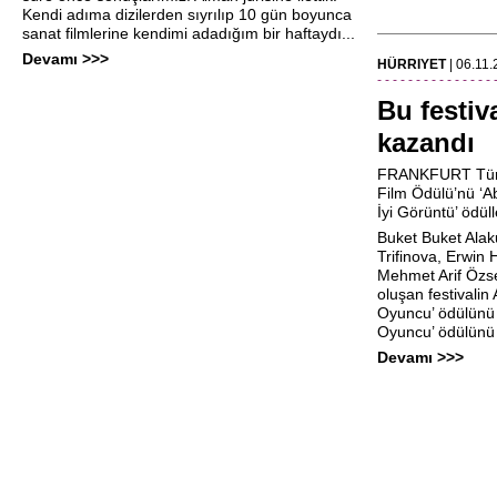
Kendi adıma dizilerden sıyrılıp 10 gün boyunca
sanat filmlerine kendimi adadığım bir haftaydı...
Devamı >>>
HÜRRIYET
| 06.11
- - - - - - - - - - - - - - - 
Bu festiv
kazandı
FRANKFURT Türk F
Film Ödülü’nü ‘Abl
İyi Görüntü’ ödüll
Buket Buket Alak
Trifinova, Erwin 
Mehmet Arif Özse
oluşan festivalin 
Oyuncu’ ödülünü 
Oyuncu’ ödülünü 
Devamı >>>