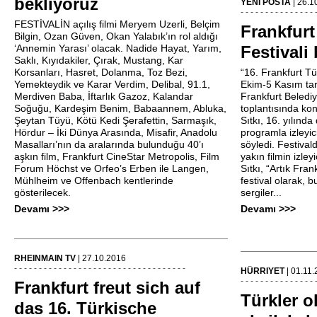
bekliyoruz
YENI POSTA
| 26.1
- - - - - - - - - - - - - - - 
FESTİVALİN açılış filmi Meryem Uzerli, Belçim
Frankfurt
Bilgin, Ozan Güven, Okan Yalabık’ın rol aldığı
‘Annemin Yarası’ olacak. Nadide Hayat, Yarım,
Festivali
Saklı, Kıyıdakiler, Çırak, Mustang, Kar
Korsanları, Hasret, Dolanma, Toz Bezi,
“16. Frankfurt Tür
Yemekteydik ve Karar Verdim, Delibal, 91.1,
Ekim-5 Kasım tar
Merdiven Baba, İftarlık Gazoz, Kalandar
Frankfurt Beledi
Soğuğu, Kardeşim Benim, Babaannem, Abluka,
toplantısında ko
Şeytan Tüyü, Kötü Kedi Şerafettin, Sarmaşık,
Sıtkı, 16. yılında 
Hördur – İki Dünya Arasında, Misafir, Anadolu
programla izleyic
Masalları’nın da aralarında bulunduğu 40’ı
söyledi. Festival
aşkın film, Frankfurt CineStar Metropolis, Film
yakın filmin izley
Forum Höchst ve Orfeo’s Erben ile Langen,
Sıtkı, “Artık Fran
Mühlheim ve Offenbach kentlerinde
festival olarak, b
gösterilecek.
sergiler...
Devamı >>>
Devamı >>>
RHEINMAIN TV
| 27.10.2016
- - - - - - - - - - - - - - - - - - - - - - - - - - - - - - - - - - -
HÜRRIYET
| 01.11
- - - - - - - - - - - - - - - 
Frankfurt freut sich auf
Türkler o
das 16. Türkische