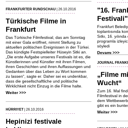
- - - - - - - - - - - - - - - 
"16. Fran
FRANKFURTER RUNDSCHAU
| 26.10.2016
- - - - - - - - - - - - - - - - - - - - - - - - - - - - - - - - - - -
Festivali"
Türkische Filme in
Frankfurt Beledi
Frankfurt
toplantısında ko
Sıtkı, 16. yılında 
Das Türkische Filmfestival, das am Sonntag
programla izleyic
mit einer Gala eröffnet, nimmt Stellung zu
söyledi
aktuellen politischen Ereignissen in der Türkei.
Das kündigte Festspielleiter Hüseyin Sitki an.
Devamı >>>
„Die erste Aufgabe unseres Festivals ist es, die
Künstlerinnen und Künstler mit ihren Filmen,
JOURNAL FRANK
ihren Geschichten und ihren Auffassungen und
- - - - - - - - - - - - - - - 
Gedanken über das Leben zu Wort kommen
„Filme mi
zu lassen“, sagte er. Daher sei es undenkbar,
dass die gesellschaftliche und politische
Wucht“
Wirklichkeit nicht Einzug in die Filme halte.
Zum 16. Mal find
Weiter >>>
Filmfestival in d
dem Wettbewerb 
gibt es ein bun
HÜRRIYET
| 26.10.2016
Weiter >>>
- - - - - - - - - - - - - - - - - - - - - - - - - - - - - - - - - - -
Hepinizi festivale